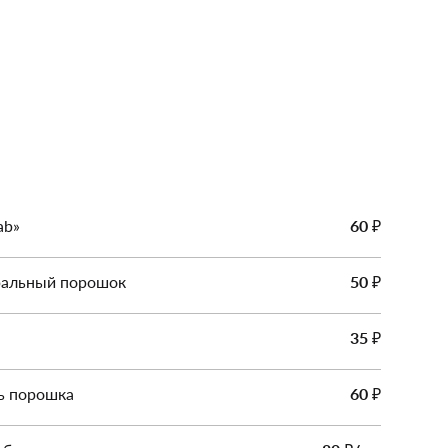
ab»
60
₽
ральный порошок
50
₽
35
₽
ь порошка
60
₽